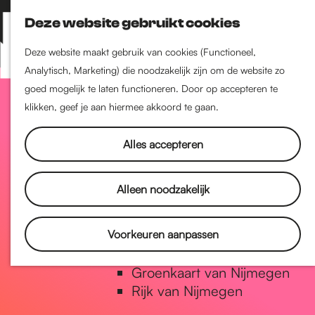
Nijmegen-Zuid
Deze website gebruikt cookies
Nijmegen-Nieuw-West
Z
K
Nijmegen-Oud-West
o
a
M
Deze website maakt gebruik van cookies (Functioneel,
Dukenburg
e
a
Analytisch, Marketing) die noodzakelijk zijn om de website zo
e
Lindenholt
G
k
r
goed mogelijk te laten functioneren. Door op accepteren te
n
e
t
klikken, geef je aan hiermee akkoord te gaan.
u
Historie
n
a
De oudste stad van
Alles accepteren
Nederland
Historische tijdlijn
n
Alleen noodzakelijk
Romeinse Limes
Vrede van Nijmegen Penning
a
Voorkeuren aanpassen
Natuur in Nijmegen
Groenkaart van Nijmegen
a
Rijk van Nijmegen