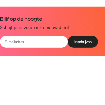
Blijf op de hoogte
Schrijf je in voor onze nieuwsbrief
E
-
m
Snel naar
a
Uitagenda
i
Ontdek
l
a
Zien & doen
d
Plan je bezoek
r
e