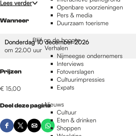
e
Lees verder
Openbare voorzieningen
Pers & media
p
Wanneer
Duurzaam toerisme
Blijf op de hoogte
Donderdag 10 december 2026
a
Verhalen
om 22.00 uur
Nijmeegse ondernemers
g
Interviews
Fotoverslagen
Prijzen
Cultuurimpressies
e
Expats
€ 15,00
Nieuws
Deel deze pagina
Cultuur
Eten & drinken
Shoppen
D
D
D
D
Weektips