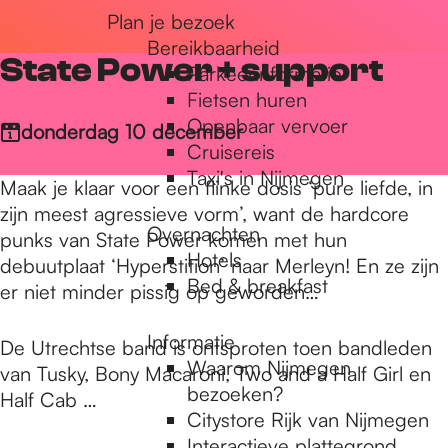
Plan je bezoek
r
Bereikbaarheid
State Power + support
Parkeerinformatie
d
Fietsen huren
Openbaar vervoer
donderdag 10 december
Cruisereis
e
Taxi's in Nijmegen
Maak je klaar voor een flinke dosis ‘pure liefde, in
zijn meest agressieve vorm’, want de hardcore
Overnachten
h
punks van State Power komen met hun
Hotels
debuutplaat ‘Hyperstition’ naar Merleyn! En ze zijn
Bed & breakfast
er niet minder pissig op geworden…
o
Informatie
De Utrechtse band is ontsproten toen bandleden
Waarom Nijmegen
van Tusky, Bony Macaroni, Two and a Half Girl en
m
bezoeken?
Half Cab …
Citystore Rijk van Nijmegen
Interactieve plattegrond