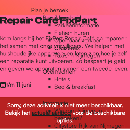
r
Plan je bezoek
Bereikbaarheid
Repair Cafe FixPart
Parkeerinformatie
d
Fietsen huren
Kom langs bij het FixPart Repair Café en repareer
Openbaar vervoer
het samen met onze vrijwilligers. We helpen met
Cruisereis
e
huishoudelijke apparaten, en laten zien hoe je zelf
Taxi's in Nijmegen
een reparatie kunt uitvoeren. Zo bespaart je geld
en geven we apparaten samen een tweede leven.
h
Overnachten
Hotels
t/m 11 juni
Bed & breakfast
o
Informatie
Sorry, deze activiteit is niet meer beschikbaar.
m
Waarom Nijmegen
Bekijk het
actuele aanbod
voor de beschikbare
bezoeken?
opties.
Citystore Rijk van Nijmegen