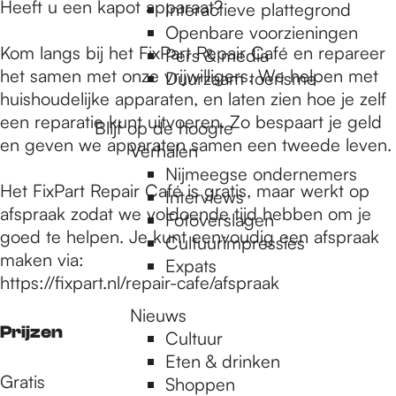
e
Heeft u een kapot apparaat?
Interactieve plattegrond
Openbare voorzieningen
Kom langs bij het FixPart Repair Café en repareer
Pers & media
p
het samen met onze vrijwilligers. We helpen met
Duurzaam toerisme
huishoudelijke apparaten, en laten zien hoe je zelf
een reparatie kunt uitvoeren. Zo bespaart je geld
a
Blijf op de hoogte
en geven we apparaten samen een tweede leven.
Verhalen
Nijmeegse ondernemers
g
Het FixPart Repair Café is gratis, maar werkt op
Interviews
afspraak zodat we voldoende tijd hebben om je
Fotoverslagen
goed te helpen. Je kunt eenvoudig een afspraak
Cultuurimpressies
e
maken via:
Expats
https://fixpart.nl/repair-cafe/afspraak
Nieuws
Prijzen
Cultuur
Eten & drinken
Gratis
Shoppen