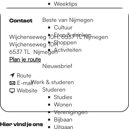
Weektips
Beste van Nijmegen
Contact
Cultuur
Eten & drinken
Wijchenseweg 10H, 6537 TL Nijmegen
Shoppen
Wijchenseweg 10H
Activiteiten
6537 TL
Nijmegen
n
Plan je route
Nieuwsbrief
a
a
n
Route
r
Werk & studeren
a
n
E-mail
R
Studeren
a
a
v
Website
e
Studies
r
a
a
p
Wonen
R
r
n
a
Verenigingen
e
R
R
i
Bijbaan
p
e
e
Hier vind je ons
r
Uitgaan
a
p
p