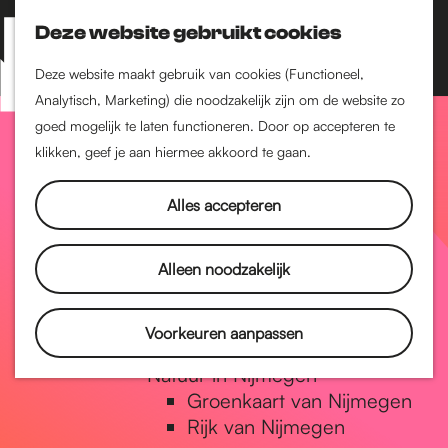
Nijmegen-Zuid
Nijmegen-Nieuw-West
Deze website gebruikt cookies
Z
K
Nijmegen-Oud-West
o
a
M
Deze website maakt gebruik van cookies (Functioneel,
Dukenburg
e
a
Analytisch, Marketing) die noodzakelijk zijn om de website zo
e
Lindenholt
G
k
r
goed mogelijk te laten functioneren. Door op accepteren te
n
e
t
klikken, geef je aan hiermee akkoord te gaan.
Historie
u
n
De oudste stad van
a
Alles accepteren
Nederland
Historische tijdlijn
n
Romeinse Limes
Alleen noodzakelijk
Vrede van Nijmegen
Penning
a
Voorkeuren aanpassen
Natuur in Nijmegen
Groenkaart van Nijmegen
a
Rijk van Nijmegen