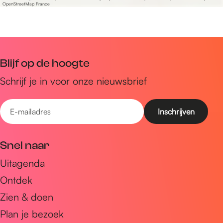
OpenStreetMap France
Blijf op de hoogte
Schrijf je in voor onze nieuwsbrief
E
-
m
Snel naar
a
Uitagenda
i
Ontdek
l
a
Zien & doen
d
Plan je bezoek