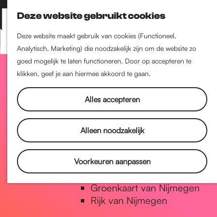
Nijmegen-Zuid
Deze website gebruikt cookies
Nijmegen-Nieuw-West
Z
K
Nijmegen-Oud-West
o
a
M
Deze website maakt gebruik van cookies (Functioneel,
Dukenburg
e
a
Analytisch, Marketing) die noodzakelijk zijn om de website zo
e
Lindenholt
G
k
r
goed mogelijk te laten functioneren. Door op accepteren te
n
e
t
klikken, geef je aan hiermee akkoord te gaan.
u
Historie
n
a
De oudste stad van
Alles accepteren
Nederland
Historische tijdlijn
n
Alleen noodzakelijk
Romeinse Limes
Vrede van Nijmegen Penning
a
Voorkeuren aanpassen
Natuur in Nijmegen
Groenkaart van Nijmegen
a
Rijk van Nijmegen