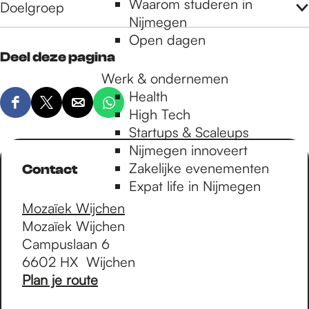
Waarom studeren in
Doelgroep
Nijmegen
Open dagen
Deel deze pagina
Werk & ondernemen
Health
D
D
D
D
High Tech
e
e
e
e
Startups & Scaleups
e
e
e
e
Nijmegen innoveert
l
l
l
l
Zakelijke evenementen
Contact
d
d
d
d
Expat life in Nijmegen
e
e
e
e
Mozaïek Wijchen
z
z
z
z
Mozaïek Wijchen
e
e
e
e
Campuslaan 6
p
p
p
p
6602 HX
Wijchen
a
a
a
a
n
Plan je route
g
g
g
g
a
i
i
i
i