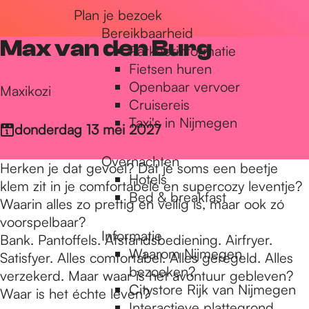
Plan je bezoek
r
Bereikbaarheid
Max van den Burg
Parkeerinformatie
d
Fietsen huren
Openbaar vervoer
Maxikozi
Cruisereis
e
Taxi's in Nijmegen
donderdag 13 mei 2027
Overnachten
h
Herken je dat gevoel? Dat je soms een beetje
Hotels
klem zit in je comfortabele en supercozy leventje?
Bed & breakfast
Waarin alles zo prettig en veilig is, maar ook zó
o
voorspelbaar?
Informatie
Bank. Pantoffels. Afstandsbediening. Airfryer.
Waarom Nijmegen
Satisfyer. Alles comfortabel. Alles geregeld. Alles
m
bezoeken?
verzekerd. Maar waar is het avontuur gebleven?
Citystore Rijk van Nijmegen
Waar is het échte leven?
Interactieve plattegrond