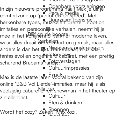
e
Openbare voorzieningen
In zijn nieuwste programma haalt Max je uit je
Pers & media
comfortzone op ‘pantoffels on speed’. Met
p
Duurzaam toerisme
herkenbare types, muzikale tijdreizen, spot on
imitaties en persoonlijke verhalen, neemt hij je
Blijf op de hoogte
mee in het konijnenhol van het moderne leven,
a
Verhalen
waar alles draait om comfort en gemak, maar alles
Nijmeegse ondernemers
anders is dan het lijkt. Herkenbaar, muzikaal,
g
Interviews
fantasievol en ongefilterd cabaret, met een prettig
Fotoverslagen
schurend Brabants randje.
Cultuurimpressies
e
Expats
Max is de laatste jaren vooral bekend van zijn
online ‘B&B Vol Liefde’-imitaties, maar hij is als
Nieuws
veelzijdig cabaretier en showman in het theater op
Cultuur
z’n állerbest.
Eten & drinken
Shoppen
Wordt het cozy? Zeker! ‘Maxikozi’.
Weektips