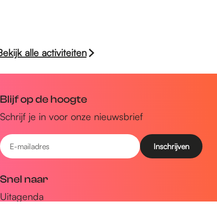
Bekijk alle activiteiten
Blijf op de hoogte
Schrijf je in voor onze nieuwsbrief
E
-
m
Snel naar
a
Uitagenda
i
Ontdek
l