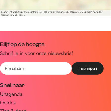
Leaflet
|
© OpenStreetMap contributors, Tiles style by Humanitarian OpenStreetMap Team hosted by
OpenStreetMap France
Blijf op de hoogte
Schrijf je in voor onze nieuwsbrief
E
-
m
Snel naar
a
Uitagenda
i
Ontdek
l
a
Zien & doen