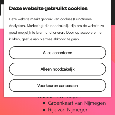
Nijmegen-Zuid
Nijmegen-Nieuw-West
Deze website gebruikt cookies
Z
K
Nijmegen-Oud-West
o
a
M
Deze website maakt gebruik van cookies (Functioneel,
Dukenburg
e
a
Analytisch, Marketing) die noodzakelijk zijn om de website zo
e
Lindenholt
G
k
r
goed mogelijk te laten functioneren. Door op accepteren te
n
e
t
klikken, geef je aan hiermee akkoord te gaan.
Historie
u
n
De oudste stad van
a
Alles accepteren
Nederland
Historische tijdlijn
n
Romeinse Limes
Alleen noodzakelijk
Vrede van Nijmegen
Penning
a
Voorkeuren aanpassen
Natuur in Nijmegen
Groenkaart van Nijmegen
a
Rijk van Nijmegen