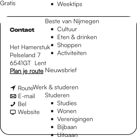
Gratis
Weektips
Beste van Nijmegen
Cultuur
Contact
Eten & drinken
Shoppen
Het Hamerstuk
Activiteiten
Pelseland 7
6541GT
Lent
Nieuwsbrief
n
Plan je route
a
a
Werk & studeren
n
Route
r
Studeren
a
n
E-mail
P
Studies
P
a
a
Bel
H
Wonen
H
r
a
v
Website
O
Verenigingen
O
P
r
a
C
Bijbaan
C
H
P
n
e
Uitgaan
e
O
H
P