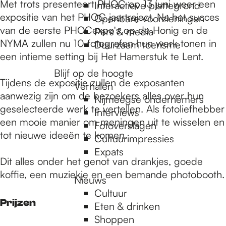
e
Met trots presenteert PHOC op 13 juni weer een
Interactieve plattegrond
expositie van het PHOC jaartraject. Na het succes
Openbare voorzieningen
van de eerste PHOCexpo's op de Honig en de
Pers & media
p
NYMA zullen nu 10 fotografen hun werk tonen in
Duurzaam toerisme
een intieme setting bij Het Hamerstuk te Lent.
a
Blijf op de hoogte
Tijdens de expositie zullen de exposanten
Verhalen
aanwezig zijn om de bezoekers alles over hun
Nijmeegse ondernemers
g
geselecteerde werk te vertellen. Als fotoliefhebber
Interviews
een mooie manier om meningen uit te wisselen en
Fotoverslagen
tot nieuwe ideeën te komen.
Cultuurimpressies
e
Expats
Dit alles onder het genot van drankjes, goede
koffie, een muziekje en een bemande photobooth.
Nieuws
Cultuur
Prijzen
Eten & drinken
Shoppen