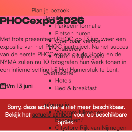
r
Plan je bezoek
Bereikbaarheid
PHOCexpo 2026
Parkeerinformatie
d
Fietsen huren
Met trots presenteert PHOC op 13 juni weer een
Openbaar vervoer
expositie van het PHOC jaartraject. Na het succes
Cruisereis
e
van de eerste PHOCexpo's op de Honig en de
Taxi's in Nijmegen
NYMA zullen nu 10 fotografen hun werk tonen in
een intieme setting bij Het Hamerstuk te Lent.
h
Overnachten
Hotels
t/m 13 juni
Bed & breakfast
o
Informatie
Sorry, deze activiteit is niet meer beschikbaar.
m
Waarom Nijmegen
Bekijk het
actuele aanbod
voor de beschikbare
bezoeken?
opties.
Citystore Rijk van Nijmegen