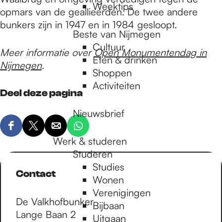
Weektips
opmars van de geallieerden. De twee andere
bunkers zijn in 1947 en in 1984 gesloopt.
Beste van Nijmegen
Cultuur
Meer informatie over
Open Monumentendag in
Eten & drinken
Nijmegen
.
Shoppen
Activiteiten
Deel deze pagina
Nieuwsbrief
D
D
D
D
Werk & studeren
e
e
e
e
Studeren
e
e
e
e
Studies
l
l
l
l
Contact
Wonen
d
d
d
d
Verenigingen
e
e
e
e
De Valkhofbunker
Bijbaan
z
z
z
z
Lange Baan 2
Uitgaan
e
e
e
e