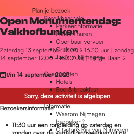
r
Plan je bezoek
Bereikbaarheid
Open Monumentendag:
Parkeerinformatie
d
Valkhofbunker
Fietsen huren
Openbaar vervoer
Cruisereis
e
Zaterdag 13 september 12.00 - 16.30 uur | zondag
Taxi's in Nijmegen
14 september 12.00 - 16.30 uur | Lange Baan 2
h
Overnachten
t/m 14 september 2025
Hotels
Bed & breakfast
o
Sorry, deze activiteit is afgelopen
Informatie
Bezoekersinformatie
m
Waarom Nijmegen
bezoeken?
11:30 uur een rondleiding op zaterdag en
Citystore Rijk van Nijmegen
zondag over de verdedigingswerken uit de