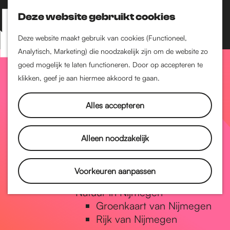
Nijmegen-Zuid
Nijmegen-Nieuw-West
Deze website gebruikt cookies
Z
K
Nijmegen-Oud-West
o
a
M
Deze website maakt gebruik van cookies (Functioneel,
Dukenburg
e
a
Analytisch, Marketing) die noodzakelijk zijn om de website zo
e
Lindenholt
G
k
r
goed mogelijk te laten functioneren. Door op accepteren te
n
e
t
klikken, geef je aan hiermee akkoord te gaan.
Historie
u
n
De oudste stad van
a
Alles accepteren
Nederland
Historische tijdlijn
n
Romeinse Limes
Alleen noodzakelijk
Vrede van Nijmegen
Penning
a
Voorkeuren aanpassen
Natuur in Nijmegen
Groenkaart van Nijmegen
a
Rijk van Nijmegen