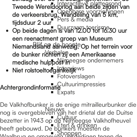
e
Interactieve plattegrond
Tweede Wereldoorlog aan beide zijden van
Openbare voorzieningen
de verkeersbrug. Wandeling van 5 km,
Pers & media
p
tijdsduur 2 uur
Duurzaam toerisme
Op beide dagen is van 12.00 tot 16.30 uur
een reenactment groep van Museum
a
Blijf op de hoogte
Niemandsland aanwezig. Op het terrein voor
Verhalen
de bunker richten zij een Amerikaanse
Nijmeegse ondernemers
medische hulppost in
g
Interviews
Niet rolstoeltoegankelijk
Fotoverslagen
Cultuurimpressies
e
Achtergrondinformatie
Expats
De Valkhofbunker is de enige mitrailleurbunker die
Nieuws
nog is overgebleven van het drietal dat de Duitse
Cultuur
bezetter in 1943 op de Nijmeegse Valkhofheuvel
Eten & drinken
heeft gebouwd. De bunkers moesten de
Shoppen
Waalbrug en omgeving verdedigen tegen de