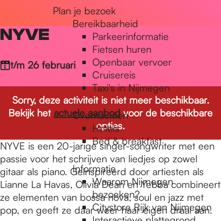
Plan je bezoek
r
Bereikbaarheid
NYVE
Parkeerinformatie
d
Fietsen huren
Openbaar vervoer
t/m 26 februari
Cruisereis
e
Taxi's in Nijmegen
Sorry, deze activiteit is niet meer beschikbaar.
Bekijk het
actuele aanbod
voor de beschikbare
Overnachten
h
opties.
Hotels
Bed & breakfast
NYVE is een 20-jarige singer-songwriter met een
o
passie voor het schrijven van liedjes op zowel
Informatie
gitaar als piano. Geïnspireerd door artiesten als
Waarom Nijmegen
Lianne La Havas, Olivia Dean en Yebba combineert
m
bezoeken?
ze elementen van bossa nova, soul en jazz met
Citystore Rijk van Nijmegen
pop, en geeft ze daar weer haar eigen draai aan.
Interactieve plattegrond