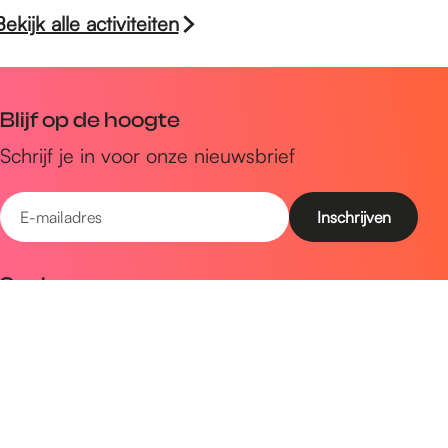
Bekijk alle activiteiten
Blijf op de hoogte
Schrijf je in voor onze nieuwsbrief
E
-
m
Snel naar
a
Uitagenda
i
Ontdek
l
a
Zien & doen
d
Plan je bezoek
r