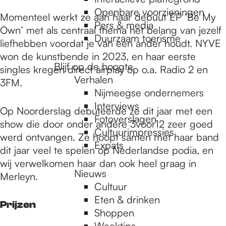
e
Openbare voorzieningen
Momenteel werkt ze aan haar debuut EP ‘Be My
Pers & media
Own’ met als centraal thema het belang van jezelf
p
Duurzaam toerisme
liefhebben voordat je van een ander houdt. NYVE
won de kunstbende in 2023, en haar eerste
Blijf op de hoogte
singles kregen direct airplay op o.a. Radio 2 en
a
Verhalen
3FM.
Nijmeegse ondernemers
g
Interviews
Op Noorderslag debuteerde ze dit jaar met een
Fotoverslagen
show die door onder andere 3voor12 zeer goed
Cultuurimpressies
werd ontvangen. Ze hoopt samen met haar band
e
Expats
dit jaar veel te spelen op Nederlandse podia, en
wij verwelkomen haar dan ook heel graag in
Nieuws
Merleyn.
Cultuur
Eten & drinken
Prijzen
Shoppen
Weektips