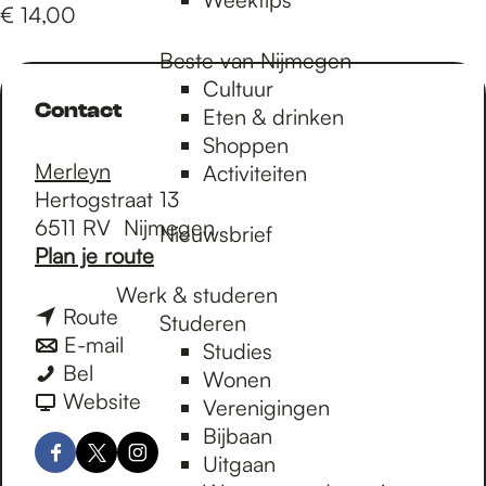
€ 14,00
Beste van Nijmegen
Cultuur
Contact
Eten & drinken
Shoppen
Merleyn
Activiteiten
Hertogstraat 13
6511 RV
Nijmegen
Nieuwsbrief
n
Plan je route
a
Werk & studeren
a
n
Route
Studeren
r
a
n
E-mail
Studies
N
N
a
a
Bel
Wonen
Y
Y
r
a
v
Website
Verenigingen
V
V
N
r
a
Bijbaan
E
E
Y
N
n
Uitgaan
F
X
I
V
Y
N