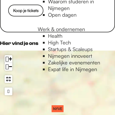
Waarom studeren in
a
M
n
E
V
Y
Nijmegen
c
e
s
Koop je tickets
E
V
Open dagen
e
r
t
E
b
l
a
o
e
g
Werk & ondernemen
o
y
r
Health
k
n
a
High Tech
Hier vind je ons
M
m
Startups & Scaleups
e
M
Nijmegen innoveert
+
r
e
Zakelijke evenementen
−
l
r
Expat life in Nijmegen
e
l
y
e
n
y
n
NYVE