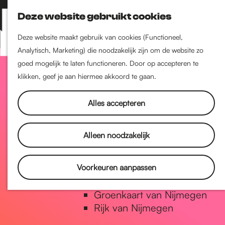
Nijmegen-Zuid
Deze website gebruikt cookies
Nijmegen-Nieuw-West
Z
K
Nijmegen-Oud-West
o
a
M
Deze website maakt gebruik van cookies (Functioneel,
Dukenburg
e
a
Analytisch, Marketing) die noodzakelijk zijn om de website zo
e
Lindenholt
G
k
r
goed mogelijk te laten functioneren. Door op accepteren te
n
e
t
klikken, geef je aan hiermee akkoord te gaan.
u
Historie
n
a
De oudste stad van
Alles accepteren
Nederland
Historische tijdlijn
n
Alleen noodzakelijk
Romeinse Limes
Vrede van Nijmegen Penning
a
Voorkeuren aanpassen
Natuur in Nijmegen
Groenkaart van Nijmegen
a
Rijk van Nijmegen