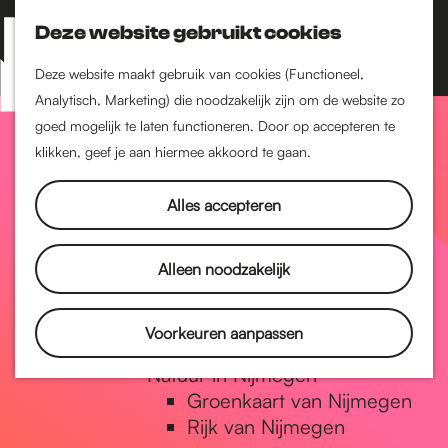
Nijmegen-Zuid
Nijmegen-Nieuw-West
Deze website gebruikt cookies
Z
K
Nijmegen-Oud-West
o
a
M
Deze website maakt gebruik van cookies (Functioneel,
Dukenburg
e
a
Analytisch, Marketing) die noodzakelijk zijn om de website zo
e
Lindenholt
G
k
r
goed mogelijk te laten functioneren. Door op accepteren te
n
e
t
klikken, geef je aan hiermee akkoord te gaan.
Historie
u
n
De oudste stad van
a
Alles accepteren
Nederland
Historische tijdlijn
n
Romeinse Limes
Alleen noodzakelijk
Vrede van Nijmegen
Penning
a
Voorkeuren aanpassen
Natuur in Nijmegen
Groenkaart van Nijmegen
a
Rijk van Nijmegen