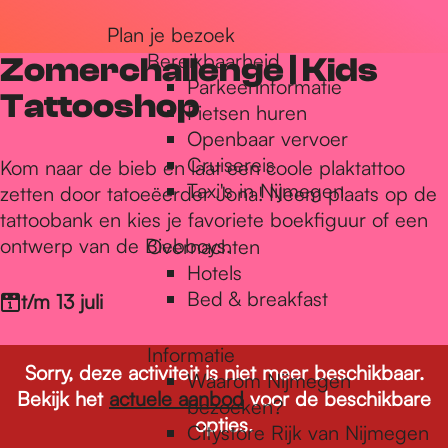
r
Plan je bezoek
Bereikbaarheid
Zomerchallenge | Kids
Parkeerinformatie
d
Tattooshop
Fietsen huren
Openbaar vervoer
Cruisereis
e
Kom naar de bieb en laat een coole plaktattoo
Taxi's in Nijmegen
zetten door tatoeëerder Jona! Neem plaats op de
tattoobank en kies je favoriete boekfiguur of een
h
ontwerp van de Biebboys.
Overnachten
Hotels
Bed & breakfast
t/m 13 juli
o
Informatie
Sorry, deze activiteit is niet meer beschikbaar.
m
Waarom Nijmegen
Bekijk het
actuele aanbod
voor de beschikbare
bezoeken?
opties.
Citystore Rijk van Nijmegen