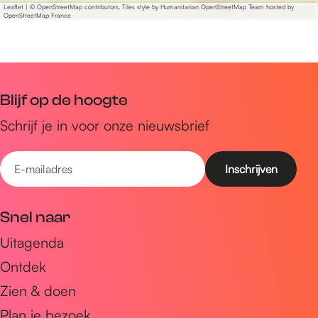
o
a
T
Leaflet
|
© OpenStreetMap contributors, Tiles style by Humanitarian OpenStreetMap Team hosted by
o
OpenStreetMap France
o
t
a
o
s
t
t
s
h
o
t
h
o
o
o
o
p
s
o
Blijf op de hoogte
p
h
s
Schrijf je in voor onze nieuwsbrief
o
h
p
o
E
p
-
m
Snel naar
a
Uitagenda
i
Ontdek
l
a
Zien & doen
d
Plan je bezoek