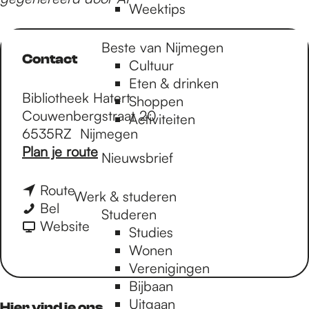
Weektips
Beste van Nijmegen
Contact
Cultuur
Eten & drinken
Bibliotheek Hatert
Shoppen
Couwenbergstraat 20
Activiteiten
6535RZ
Nijmegen
n
Plan je route
Nieuwsbrief
a
a
n
Route
Werk & studeren
r
Z
a
Bel
Studeren
Z
o
a
v
Website
Studies
o
m
r
a
Wonen
m
e
Z
n
Verenigingen
e
r
o
Z
Bijbaan
r
c
m
o
Uitgaan
Hier vind je ons