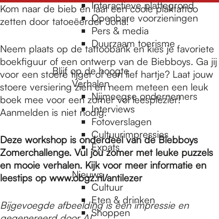
e
Interactieve plattegrond
Kom naar de bieb en laat een coole plaktattoo
Openbare voorzieningen
zetten door tatoeëerder Jona!
Pers & media
p
Duurzaam toerisme
Neem plaats op de tattoobank en kies je favoriete
boekfiguur of een ontwerp van de Biebboys. Ga jij
a
Blijf op de hoogte
voor een stoere tijger of een lief hartje? Laat jouw
Verhalen
stoere versiering zien en neem meteen een leuk
Nijmeegse ondernemers
boek mee voor een zomer vol leesplezier!
g
Interviews
️Aanmelden is niet nodig.
Fotoverslagen
Cultuurimpressies
e
Deze workshop is onderdeel van de Biebboys
Expats
Zomerchallenge. Vul jou zomer met leuke puzzels
en mooie verhalen. Kijk voor meer informatie en
Nieuws
leestips op www.obgz.nl/antilezer
Cultuur
Eten & drinken
Bijgevoegde afbeelding is een impressie en
Shoppen
gegenereerd door AI