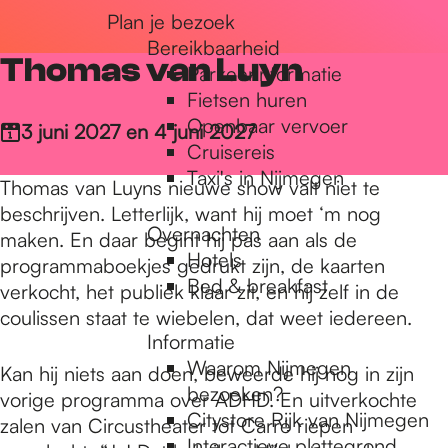
Plan je bezoek
r
Bereikbaarheid
Thomas van Luyn
Parkeerinformatie
d
Fietsen huren
Openbaar vervoer
3 juni 2027 en 4 juni 2027
Cruisereis
e
Taxi's in Nijmegen
Thomas van Luyns nieuwe show valt niet te
beschrijven. Letterlijk, want hij moet ‘m nog
Overnachten
h
maken. En daar begint hij pas aan als de
Hotels
programmaboekjes gedrukt zijn, de kaarten
Bed & breakfast
verkocht, het publiek klaar zit, en hij zelf in de
o
coulissen staat te wiebelen, dat weet iedereen.
Informatie
Waarom Nijmegen
Kan hij niets aan doen, beweerde hij nog in zijn
m
bezoeken?
vorige programma over ADHD. En uitverkochte
Citystore Rijk van Nijmegen
zalen van Circustheater tot Carré riepen
Interactieve plattegrond