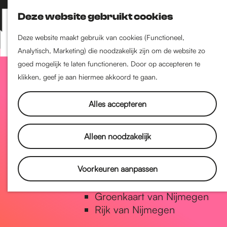
Nijmegen-Zuid
Deze website gebruikt cookies
Nijmegen-Nieuw-West
Z
K
Nijmegen-Oud-West
o
a
M
Deze website maakt gebruik van cookies (Functioneel,
Dukenburg
e
a
Analytisch, Marketing) die noodzakelijk zijn om de website zo
e
Lindenholt
G
k
r
goed mogelijk te laten functioneren. Door op accepteren te
n
e
t
klikken, geef je aan hiermee akkoord te gaan.
u
Historie
n
a
De oudste stad van
Alles accepteren
Nederland
Historische tijdlijn
n
Alleen noodzakelijk
Romeinse Limes
Vrede van Nijmegen Penning
a
Voorkeuren aanpassen
Natuur in Nijmegen
Groenkaart van Nijmegen
a
Rijk van Nijmegen