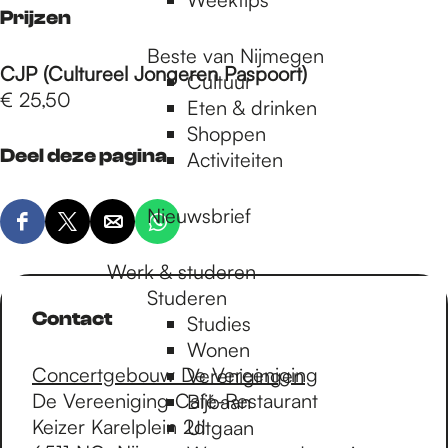
Prijzen
Beste van Nijmegen
CJP (Cultureel Jongeren Paspoort)
Cultuur
€ 25,50
Eten & drinken
Shoppen
Deel deze pagina
Activiteiten
Nieuwsbrief
D
D
D
D
e
e
e
e
Werk & studeren
e
e
e
e
Studeren
l
l
l
l
Contact
Studies
d
d
d
d
Wonen
e
e
e
e
Concertgebouw De Vereeniging
Verenigingen
z
z
z
z
De Vereeniging Café-Restaurant
Bijbaan
e
e
e
e
Keizer Karelplein 2d
Uitgaan
p
p
p
p