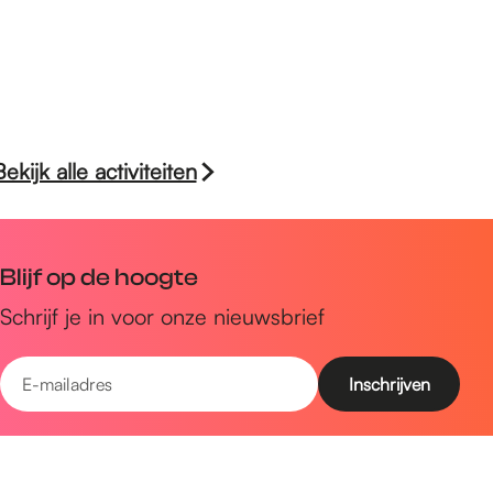
Bekijk alle activiteiten
Blijf op de hoogte
Schrijf je in voor onze nieuwsbrief
E
-
m
Snel naar
a