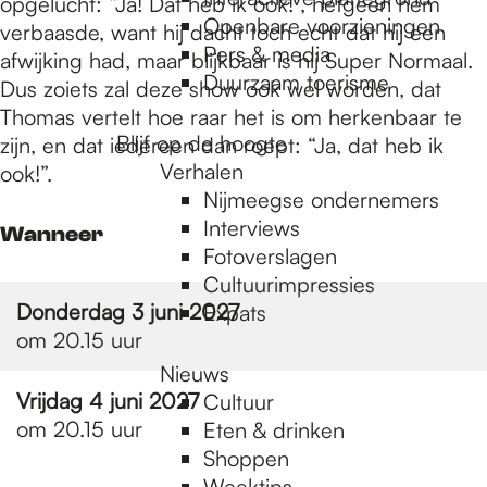
e
opgelucht: “Ja! Dat heb ik ook!”, hetgeen hem
Openbare voorzieningen
verbaasde, want hij dacht toch echt dat hij een
Pers & media
afwijking had, maar blijkbaar is hij Super Normaal.
p
Duurzaam toerisme
Dus zoiets zal deze show ook wel worden, dat
Thomas vertelt hoe raar het is om herkenbaar te
Blijf op de hoogte
zijn, en dat iedereen dan roept: “Ja, dat heb ik
a
Verhalen
ook!”.
Nijmeegse ondernemers
g
Interviews
Wanneer
Fotoverslagen
Cultuurimpressies
e
Donderdag 3 juni 2027
Expats
om 20.15 uur
Nieuws
Vrijdag 4 juni 2027
Cultuur
om 20.15 uur
Eten & drinken
Shoppen
Weektips