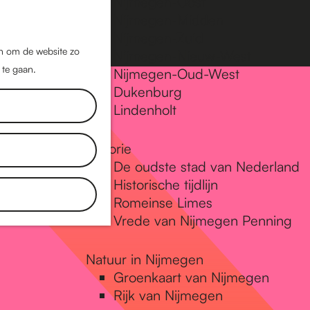
Nijmegen-Oost
Nijmegen-Midden
Z
K
Nijmegen-Zuid
o
a
M
jn om de website zo
Nijmegen-Nieuw-West
e
a
 te gaan.
e
Nijmegen-Oud-West
k
r
Dukenburg
n
e
t
Lindenholt
u
n
Historie
De oudste stad van Nederland
Historische tijdlijn
Romeinse Limes
Vrede van Nijmegen Penning
Natuur in Nijmegen
Groenkaart van Nijmegen
Rijk van Nijmegen