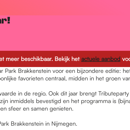
ar!
 niet meer beschikbaar. Bekijk het
actuele aanbod
voo
 Park Brakkenstein voor een bijzondere editie: het 
oonlijke favorieten centraal, midden in het groen v
waarde in de regio. Ook dit jaar brengt Tributepart
jn inmiddels bevestigd en het programma is (bijna
gen sfeer en samen genieten.
 Park Brakkenstein in Nijmegen.