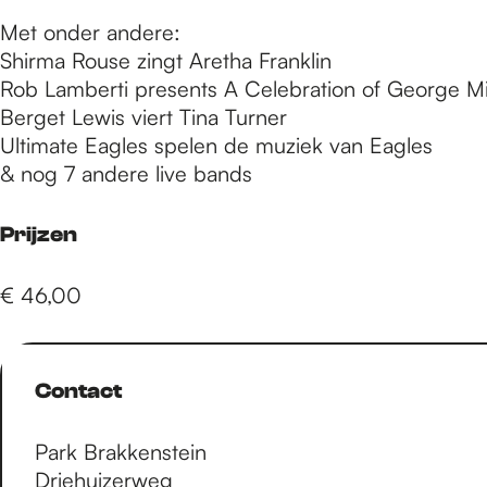
e
Met onder andere:
Shirma Rouse zingt Aretha Franklin
p
Rob Lamberti presents A Celebration of George M
Berget Lewis viert Tina Turner
Ultimate Eagles spelen de muziek van Eagles
a
& nog 7 andere live bands
g
Prijzen
€ 46,00
e
Contact
Park Brakkenstein
Driehuizerweg