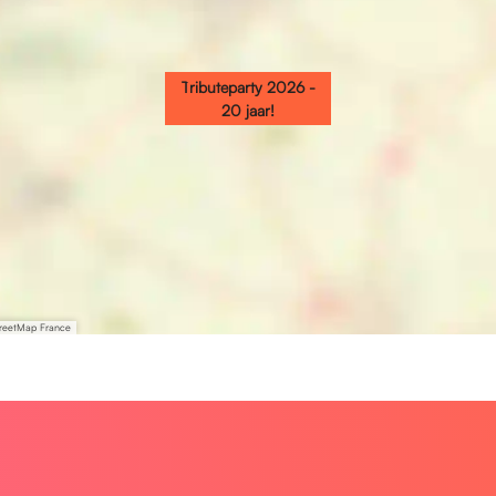
Tributeparty 2026 -
20 jaar!
treetMap France