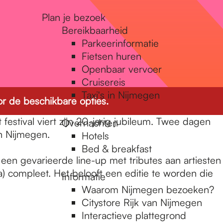
Plan je bezoek
Bereikbaarheid
Parkeerinformatie
Fietsen huren
Openbaar vervoer
Cruisereis
Taxi's in Nijmegen
r de beschikbare opties.
festival viert zijn 20-jarig jubileum. Twee dagen
Overnachten
an Nijmegen.
Hotels
Bed & breakfast
y een gevarieerde line-up met tributes aan artiesten
) compleet. Het belooft een editie te worden die
Informatie
Waarom Nijmegen bezoeken?
Citystore Rijk van Nijmegen
Interactieve plattegrond