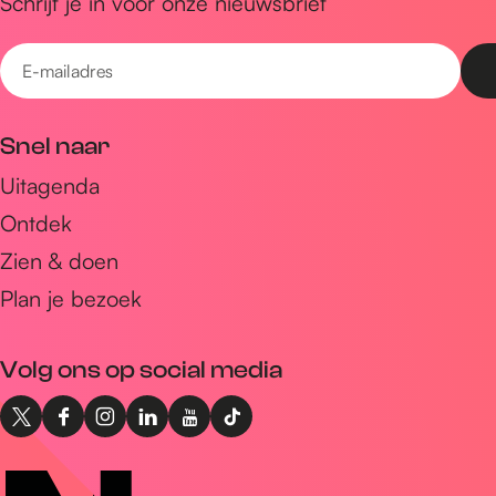
Schrijf je in voor onze nieuwsbrief
E
-
m
Snel naar
a
Uitagenda
i
Ontdek
l
a
Zien & doen
d
Plan je bezoek
r
e
Volg ons op social media
s
X
F
I
L
Y
T
I
a
n
i
o
i
n
c
s
n
u
k