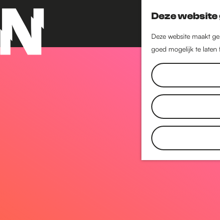
Deze website 
Deze website maakt geb
goed mogelijk te laten
G
a
n
a
a