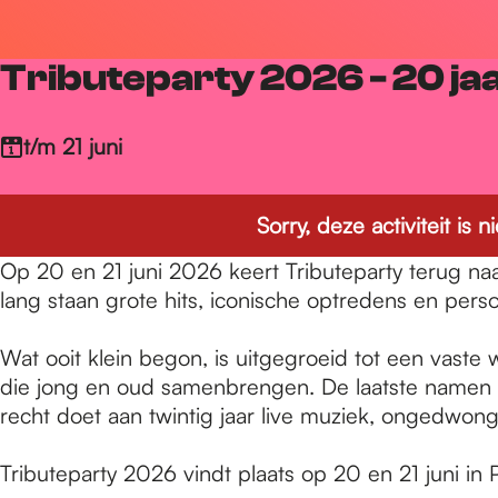
r
Tributeparty 2026 - 20 ja
d
t/m 21 juni
e
Sorry, deze activiteit is
h
Op 20 en 21 juni 2026 keert Tributeparty terug naar
lang staan grote hits, iconische optredens en pers
o
Wat ooit klein begon, is uitgegroeid tot een vaste 
die jong en oud samenbrengen. De laatste namen zi
recht doet aan twintig jaar live muziek, ongedwon
m
Tributeparty 2026 vindt plaats op 20 en 21 juni in