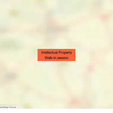
Intellectual Property
Walk-in session
treetMap France