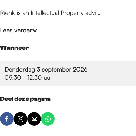
e
Rienk is an Intellectual Property advi…
p
Lees verder
a
Wanneer
g
Donderdag 3 september 2026
09.30 - 12.30 uur
e
Deel deze pagina
D
D
D
D
e
e
e
e