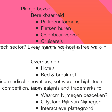
Plan je bezoek
Bereikbaarheid
Parkeerinformatie
Fietsen huren
Openbaar vervoer
Cruisereis
htech sector? Every month, we host a free walk-in
Taxi's in Nijmegen
Overnachten
Hotels
Bed & breakfast
ing medical innovations, software, or high-tech
the competition. From patents and trademarks to
Informatie
Waarom Nijmegen bezoeken?
Citystore Rijk van Nijmegen
Interactieve plattegrond