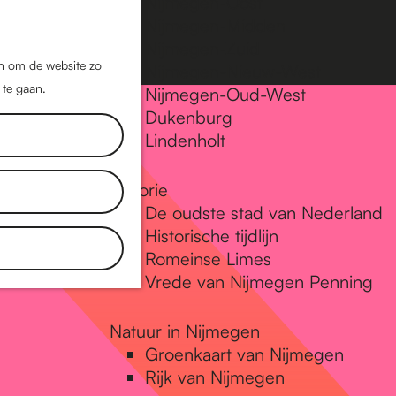
Nijmegen-Oost
Nijmegen-Midden
Z
K
Nijmegen-Zuid
o
a
M
jn om de website zo
Nijmegen-Nieuw-West
e
a
 te gaan.
e
Nijmegen-Oud-West
k
r
Dukenburg
n
e
t
Lindenholt
u
n
Historie
De oudste stad van Nederland
Historische tijdlijn
Romeinse Limes
Vrede van Nijmegen Penning
Natuur in Nijmegen
Groenkaart van Nijmegen
Rijk van Nijmegen