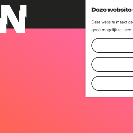
Deze website 
Deze website maakt geb
goed mogelijk te laten
G
a
n
a
a