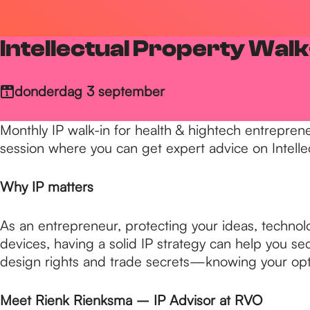
r
Intellectual Property Walk
d
donderdag 3 september
e
Monthly IP walk-in for health & hightech entrepren
session where you can get expert advice on Intellec
h
Why IP matters
o
As an entrepreneur, protecting your ideas, technol
devices, having a solid IP strategy can help you s
m
design rights and trade secrets—knowing your opti
Meet Rienk Rienksma – IP Advisor at RVO