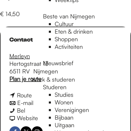
€ 14,50
Beste van Nijmegen
Cultuur
Eten & drinken
Shoppen
Contact
Activiteiten
Merleyn
Nieuwsbrief
Hertogstraat 13
6511 RV
Nijmegen
n
Plan je route
Werk & studeren
a
Studeren
a
Studies
n
Route
r
Wonen
a
n
E-mail
D
Verenigingen
D
a
a
Bel
e
Bijbaan
e
r
a
v
Website
a
Uitgaan
a
D
r
a