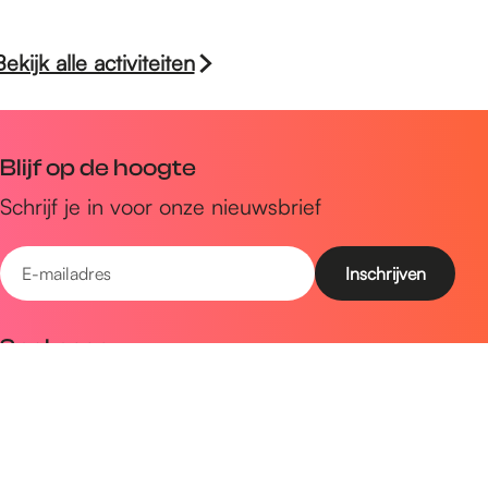
Bekijk alle activiteiten
Blijf op de hoogte
Schrijf je in voor onze nieuwsbrief
E
-
m
Snel naar
a
Uitagenda
i
Ontdek
l
a
Zien & doen