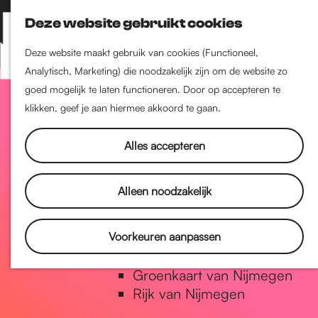
Nijmegen-Zuid
Deze website gebruikt cookies
Nijmegen-Nieuw-West
Z
K
Nijmegen-Oud-West
o
a
M
Deze website maakt gebruik van cookies (Functioneel,
Dukenburg
e
a
Analytisch, Marketing) die noodzakelijk zijn om de website zo
e
Lindenholt
G
k
r
goed mogelijk te laten functioneren. Door op accepteren te
n
e
t
klikken, geef je aan hiermee akkoord te gaan.
u
Historie
n
a
De oudste stad van
Alles accepteren
Nederland
Historische tijdlijn
n
Alleen noodzakelijk
Romeinse Limes
Vrede van Nijmegen Penning
a
Voorkeuren aanpassen
Natuur in Nijmegen
Groenkaart van Nijmegen
a
Rijk van Nijmegen