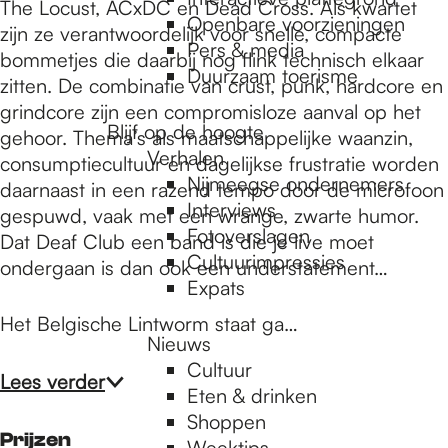
e
The Locust, ACxDC en Dead Cross. Als kwartet
Openbare voorzieningen
zijn ze verantwoordelijk voor snelle, compacte
Pers & media
bommetjes die daarbij nog flink technisch elkaar
p
Duurzaam toerisme
zitten. De combinatie van crust, punk, hardcore en
grindcore zijn een compromisloze aanval op het
Blijf op de hoogte
gehoor. Thema’s als maatschappelijke waanzin,
a
Verhalen
consumptiecultuur en dagelijkse frustratie worden
Nijmeegse ondernemers
daarnaast in een razend tempo door de microfoon
g
Interviews
gespuwd, vaak met een wrange, zwarte humor.
Fotoverslagen
Dat Deaf Club een band is die je live moet
Cultuurimpressies
ondergaan is dan ook een understatement…
e
Expats
Het Belgische Lintworm staat ga…
Nieuws
Cultuur
Lees verder
Eten & drinken
Shoppen
Prijzen
Weektips