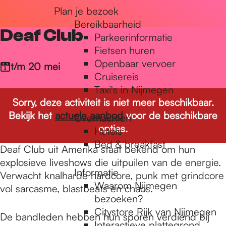
Plan je bezoek
r
Bereikbaarheid
Deaf Club
Parkeerinformatie
d
Fietsen huren
Openbaar vervoer
t/m 20 mei
Cruisereis
e
Taxi's in Nijmegen
Sorry, deze activiteit is niet meer beschikbaar.
Bekijk het
actuele aanbod
voor de beschikbare
Overnachten
h
opties.
Hotels
Bed & breakfast
Deaf Club uit Amerika staat bekend om hun
o
explosieve liveshows die uitpuilen van de energie.
Informatie
Verwacht knalharde hardcore, punk met grindcore
Waarom Nijmegen
vol sarcasme, blastbeats en chaos.
m
bezoeken?
Citystore Rijk van Nijmegen
De bandleden hebben hun sporen verdiend bij
Interactieve plattegrond