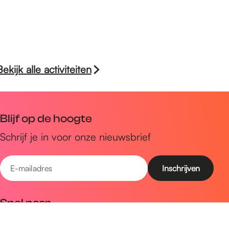
Bekijk alle activiteiten
Blijf op de hoogte
Schrijf je in voor onze nieuwsbrief
E
-
m
Snel naar
a
Uitagenda
i