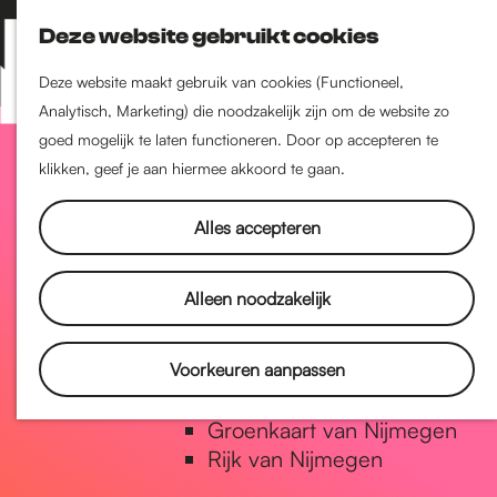
Nijmegen-Zuid
Deze website gebruikt cookies
Nijmegen-Nieuw-West
Z
K
Nijmegen-Oud-West
o
a
M
Deze website maakt gebruik van cookies (Functioneel,
Dukenburg
e
a
Analytisch, Marketing) die noodzakelijk zijn om de website zo
e
Lindenholt
G
k
r
goed mogelijk te laten functioneren. Door op accepteren te
n
e
t
klikken, geef je aan hiermee akkoord te gaan.
u
Historie
n
a
De oudste stad van
Alles accepteren
Nederland
Historische tijdlijn
n
Alleen noodzakelijk
Romeinse Limes
Vrede van Nijmegen Penning
a
Voorkeuren aanpassen
Natuur in Nijmegen
Groenkaart van Nijmegen
a
Rijk van Nijmegen