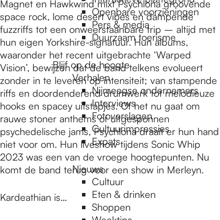
e
Magnet en Hawkwind mixt Psychlona groovende
Openbare voorzieningen
space rock, lome desert vibes en dampende
Pers & media
fuzzriffs tot een onweerstaanbare trip – altijd met
p
Duurzaam toerisme
hun eigen Yorkshire-signatuur. Hun albums,
waaronder het recent uitgebrachte ‘Warped
Blijf op de hoogte
Vision’, bewijzen dat de band telkens evolueert
a
Verhalen
zonder in te leveren op intensiteit; van stampende
Nijmeegse ondernemers
riffs en doordenderend drumwerk tot melodieuze
g
Interviews
hooks en spacey uitstapjes. Of het nu gaat om
Fotoverslagen
rauwe stoner anthems of uitgesponnen
Cultuurimpressies
psychedelische jams, Psychlona draait er hun hand
e
Expats
niet voor om. Hun liveshow tijdens Sonic Whip
2023 was een van de vroege hoogtepunten. Nu
Nieuws
komt de band terug voor een show in Merleyn.
Cultuur
Eten & drinken
Kardeathian is…
Shoppen
Weektips