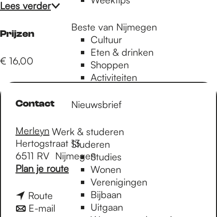
Lees verder
Beste van Nijmegen
Prijzen
Cultuur
Eten & drinken
€ 16,00
Shoppen
Activiteiten
Contact
Nieuwsbrief
Merleyn
Werk & studeren
Hertogstraat 13
Studeren
6511 RV
Nijmegen
Studies
n
Plan je route
Wonen
a
Verenigingen
a
Bijbaan
n
Route
r
Uitgaan
a
n
E-mail