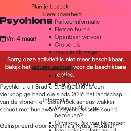
Plan je bezoek
r
Bereikbaarheid
Psychlona
Parkeerinformatie
d
Fietsen huren
Openbaar vervoer
t/m 4 maart
Cruisereis
e
Taxi's in Nijmegen
Sorry, deze activiteit is niet meer beschikbaar.
Bekijk het
actuele aanbod
voor de beschikbare
Overnachten
h
opties.
Hotels
Bed & breakfast
Psychlona uit Bradford, Engeland, is een
o
vierkoppige band die sinds 2016 het landschap
Informatie
van de stoner- en desertrock serieus wakker
Waarom Nijmegen
schudt met hun zware, psychedelische sound.
m
bezoeken?
Citystore Rijk van Nijmegen
Geïnspireerd door iconen als Kyuss, Monster
Interactieve plattegrond