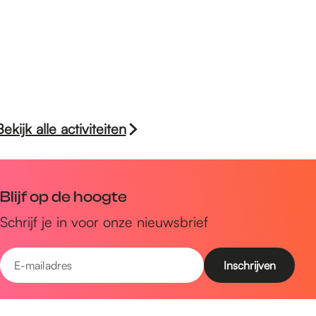
Bekijk alle activiteiten
Blijf op de hoogte
Schrijf je in voor onze nieuwsbrief
E
-
m
Snel naar