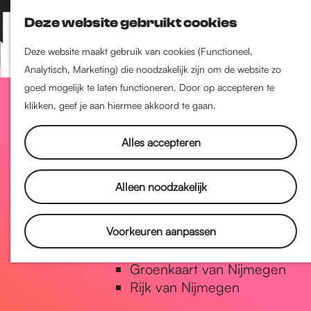
Nijmegen-Zuid
Deze website gebruikt cookies
Nijmegen-Nieuw-West
Z
K
Nijmegen-Oud-West
o
a
M
Deze website maakt gebruik van cookies (Functioneel,
Dukenburg
e
a
Analytisch, Marketing) die noodzakelijk zijn om de website zo
e
Lindenholt
G
k
r
goed mogelijk te laten functioneren. Door op accepteren te
n
e
t
klikken, geef je aan hiermee akkoord te gaan.
u
Historie
n
a
De oudste stad van
Alles accepteren
Nederland
Historische tijdlijn
n
Alleen noodzakelijk
Romeinse Limes
Vrede van Nijmegen Penning
a
Voorkeuren aanpassen
Natuur in Nijmegen
Groenkaart van Nijmegen
a
Rijk van Nijmegen