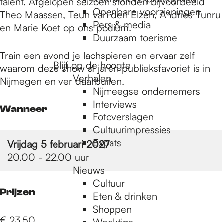
e
talent. Afgelopen seizoen stonden bijvoorbeeld
Openbare voorzieningen
Theo Maassen, Teun van den Elzen, Andries Tunru
Pers & media
en Marie Koet op ons podium.
p
Duurzaam toerisme
Train een avond je lachspieren en ervaar zelf
Blijf op de hoogte
waarom deze show al jaren publieksfavoriet is in
a
Verhalen
Nijmegen en ver daarbuiten.
Nijmeegse ondernemers
g
Interviews
Wanneer
Fotoverslagen
Cultuurimpressies
e
Expats
Vrijdag 5 februari 2027
20.00 - 22.00 uur
Nieuws
Cultuur
Prijzen
Eten & drinken
Shoppen
€ 23,50
Weektips