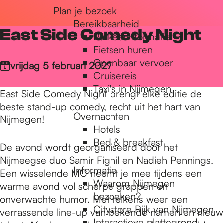
Plan je bezoek
r
Bereikbaarheid
East Side Comedy Night
Parkeerinformatie
d
Fietsen huren
Openbaar vervoer
vrijdag 5 februari 2027
Cruisereis
e
Taxi's in Nijmegen
East Side Comedy Night brengt elke editie de
beste stand-up comedy, recht uit het hart van
Overnachten
h
Nijmegen!
Hotels
Bed & breakfast
De avond wordt georganiseerd door het
o
Nijmeegse duo Samir Fighil en Nadieh Pennings.
Informatie
Een wisselende MC neemt je mee tijdens een
Waarom Nijmegen
warme avond vol scherpe grappen en
m
bezoeken?
onverwachte humor. Met telkens weer een
Citystore Rijk van Nijmegen
verrassende line-up van bekende namen en nieuw
Interactieve plattegrond