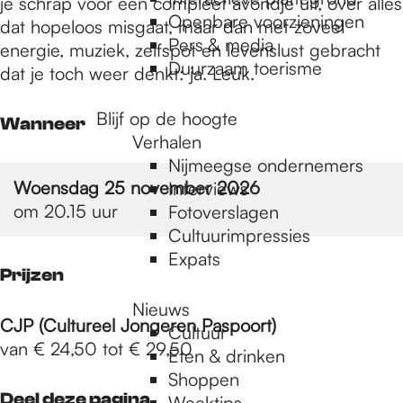
e
je schrap voor een compleet avondje uit, over alles
Openbare voorzieningen
dat hopeloos misgaat, maar dan met zoveel
Pers & media
energie, muziek, zelfspot en levenslust gebracht
p
Duurzaam toerisme
dat je toch weer denkt: ja. Leuk.
Blijf op de hoogte
Wanneer
a
Verhalen
Nijmeegse ondernemers
Woensdag 25 november 2026
g
Interviews
om 20.15 uur
Fotoverslagen
Cultuurimpressies
e
Expats
Prijzen
Nieuws
CJP (Cultureel Jongeren Paspoort)
Cultuur
van € 24,50 tot € 29,50
Eten & drinken
Shoppen
Deel deze pagina
Weektips