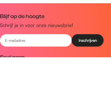
Blijf op de hoogte
Schrijf je in voor onze nieuwsbrief
E
-
m
Snel naar
a
Uitagenda
i
Ontdek
l
a
Zien & doen
d
Plan je bezoek
r
e
Volg ons op social media