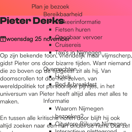
Plan je bezoek
r
Bereikbaarheid
Pieter Derks
Parkeerinformatie
d
Fietsen huren
Openbaar vervoer
woensdag 25 november
Cruisereis
e
Taxi's in Nijmegen
Op zijn bekende toon, vriendelijk maar vlijmscherp,
gidst Pieter ons door bizarre tijden. Want niemand
Overnachten
h
die zo boven op de tijdgeest zit als hij. Van
Hotels
doomscrollen tot doe-het-zelven, van
Bed & breakfast
wereldpolitiek tot persoonlijke pijntjes, in het
o
universum van Pieter heeft altijd alles met alles te
Informatie
maken.
Waarom Nijmegen
m
bezoeken?
En tussen alle kritische noten door blijft hij ook
Citystore Rijk van Nijmegen
altijd zoeken naar een hart onder de riem. Dus zet
Interactieve plattegrond