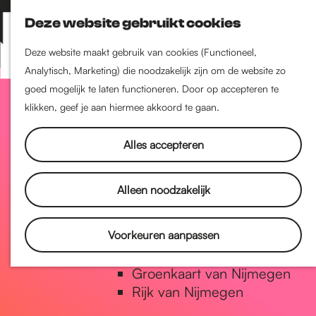
Nijmegen-Zuid
Deze website gebruikt cookies
Nijmegen-Nieuw-West
Z
K
Nijmegen-Oud-West
o
a
M
Deze website maakt gebruik van cookies (Functioneel,
Dukenburg
e
a
Analytisch, Marketing) die noodzakelijk zijn om de website zo
e
Lindenholt
G
k
r
goed mogelijk te laten functioneren. Door op accepteren te
n
e
t
klikken, geef je aan hiermee akkoord te gaan.
u
Historie
n
a
De oudste stad van
Alles accepteren
Nederland
Historische tijdlijn
n
Alleen noodzakelijk
Romeinse Limes
Vrede van Nijmegen Penning
a
Voorkeuren aanpassen
Natuur in Nijmegen
Groenkaart van Nijmegen
a
Rijk van Nijmegen