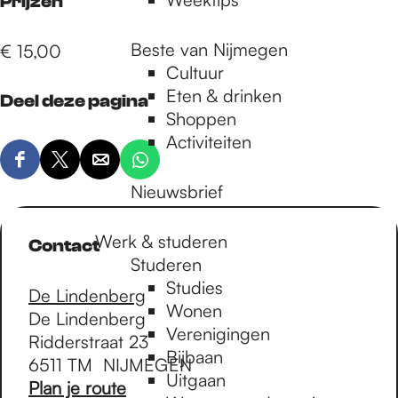
Prijzen
Beste van Nijmegen
€ 15,00
Cultuur
Eten & drinken
Deel deze pagina
Shoppen
Activiteiten
D
D
D
D
Nieuwsbrief
e
e
e
e
e
e
e
e
l
l
l
l
Werk & studeren
Contact
d
d
d
d
Studeren
e
e
e
e
Studies
De Lindenberg
z
z
z
z
Wonen
De Lindenberg
e
e
e
e
Verenigingen
Ridderstraat 23
p
p
p
p
Bijbaan
6511 TM
NIJMEGEN
a
a
a
a
Uitgaan
n
Plan je route