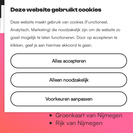
Nijmegen-Zuid
Deze website gebruikt cookies
Nijmegen-Nieuw-West
Z
K
Nijmegen-Oud-West
o
a
M
Deze website maakt gebruik van cookies (Functioneel,
Dukenburg
e
a
Analytisch, Marketing) die noodzakelijk zijn om de website zo
e
Lindenholt
G
k
r
goed mogelijk te laten functioneren. Door op accepteren te
n
e
t
klikken, geef je aan hiermee akkoord te gaan.
u
Historie
n
a
De oudste stad van
Alles accepteren
Nederland
Historische tijdlijn
n
Alleen noodzakelijk
Romeinse Limes
Vrede van Nijmegen Penning
a
Voorkeuren aanpassen
Natuur in Nijmegen
Groenkaart van Nijmegen
a
Rijk van Nijmegen