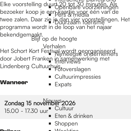
e
Elke voorstelling duurt 20 tot 30 minuten. Als
Openbare voorzieningen
bezoeker koop je een kaartje voor één van de
Pers & media
twee zalen. Daar zie je dan vier voorstellingen. Het
p
Duurzaam toerisme
programma wordt in de loop van het najaar
bekendgemaakt.
Blijf op de hoogte
a
Verhalen
Het Schort Kort Festival wordt georganiseerd
Nijmeegse ondernemers
door Jobert Franken in samenwerking met
g
Interviews
Lindenberg Cultuurhuis.
Fotoverslagen
Cultuurimpressies
e
Wanneer
Expats
Nieuws
Zondag 15 november 2026
Cultuur
15.00 - 17.30 uur
Eten & drinken
Shoppen
Weektips