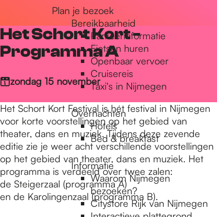
Plan je bezoek
r
Bereikbaarheid
Het Schort Kort -
Parkeerinformatie
d
Programma A
Fietsen huren
Openbaar vervoer
Cruisereis
e
zondag 15 november
Taxi's in Nijmegen
Het Schort Kort Festival is hét festival in Nijmegen
Overnachten
h
voor korte voorstellingen op het gebied van
Hotels
theater, dans en muziek. Tijdens deze zevende
Bed & breakfast
editie zie je weer acht verschillende voorstellingen
o
op het gebied van theater, dans en muziek. Het
Informatie
programma is verdeeld over twee zalen:
Waarom Nijmegen
m
de Steigerzaal (programma A)
bezoeken?
en de Karolingenzaal (programma B).
Citystore Rijk van Nijmegen
Interactieve plattegrond