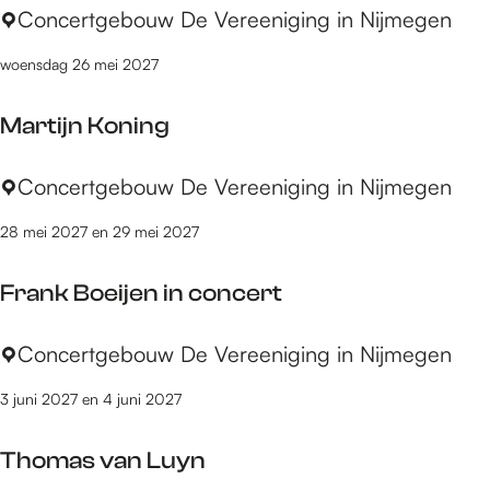
O
Concertgebouw De Vereeniging in Nijmegen
o
r
y
woensdag 26 mei 2027
k
d
e
P
Martijn Koning
s
r
t
o
M
Concertgebouw De Vereeniging in Nijmegen
P
j
a
h
e
28 mei 2027 en 29 mei 2027
r
i
c
t
o
t
Frank Boeijen in concert
i
n
j
F
Concertgebouw De Vereeniging in Nijmegen
n
r
K
3 juni 2027 en 4 juni 2027
a
o
n
n
Thomas van Luyn
k
i