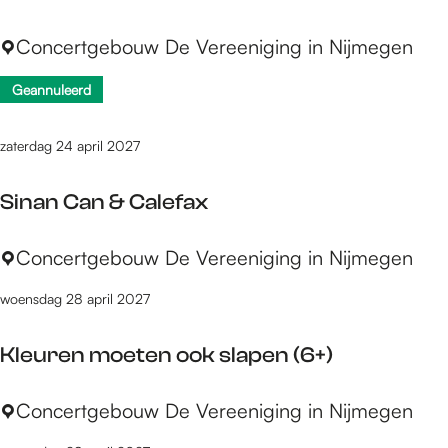
(
e
n
8
N
Concertgebouw De Vereeniging in Nijmegen
s
V
+
o
S
a
)
Geannuleerd
v
o
n
a
u
M
N
zaterdag 24 april 2027
f
u
o
i
i
v
Sinan Can & Calefax
s
a
w
:
S
Concertgebouw De Vereeniging in Nijmegen
i
T
i
n
woensdag 28 april 2027
h
n
k
e
a
e
Kleuren moeten ook slapen (6+)
P
n
l
l
C
a
K
Concertgebouw De Vereeniging in Nijmegen
a
n
l
n