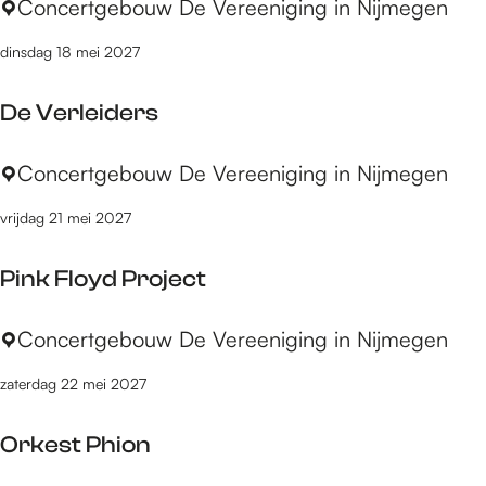
O
Concertgebouw De Vereeniging in Nijmegen
a
a
r
e
z
n
k
i
dinsdag 18 mei 2027
a
d
e
e
r
a
r
n
De Verleiders
k
y
c
H
e
D
Concertgebouw De Vereeniging in Nijmegen
e
e
n
vrijdag 21 mei 2027
V
r
e
y
Pink Floyd Project
r
l
P
Concertgebouw De Vereeniging in Nijmegen
e
i
i
zaterdag 22 mei 2027
n
d
k
e
Orkest Phion
F
r
l
s