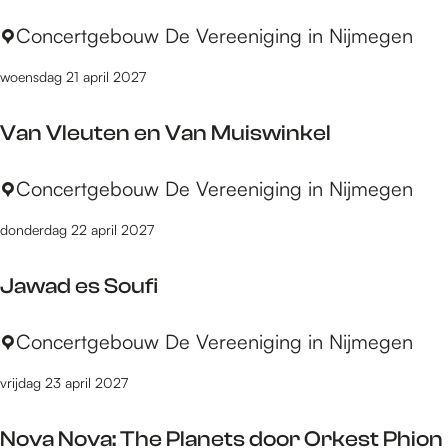
o
T
Concertgebouw De Vereeniging in Nijmegen
p
e
:
woensdag 21 april 2027
r
w
Van Vleuten en Van Muiswinkel
i
j
V
Concertgebouw De Vereeniging in Nijmegen
l
a
w
donderdag 22 april 2027
n
e
V
s
Jawad es Soufi
l
l
e
i
J
Concertgebouw De Vereeniging in Nijmegen
u
e
a
t
p
vrijdag 23 april 2027
w
e
e
a
n
n
Nova Nova: The Planets door Orkest Phion
d
e