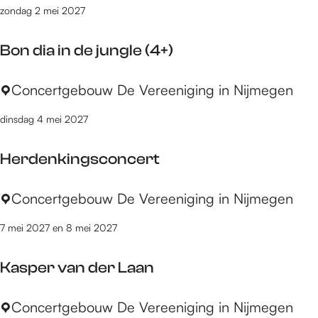
t
n
n
p
zondag 2 mei 2027
p
e
c
e
p
:
e
n
Bon dia in de jungle (4+)
e
k
r
(
l
l
t
6
B
Concertgebouw De Vereeniging in Nijmegen
l
a
+
o
a
s
)
dinsdag 4 mei 2027
n
A
s
d
m
i
Herdenkingsconcert
i
s
e
a
t
k
H
Concertgebouw De Vereeniging in Nijmegen
i
e
e
e
n
r
m
7 mei 2027 en 8 mei 2027
r
d
d
u
d
e
a
z
Kasper van der Laan
e
j
m
i
n
u
e
K
Concertgebouw De Vereeniging in Nijmegen
k
n
k