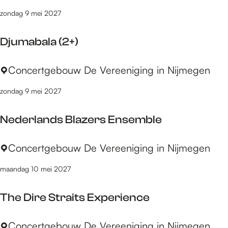
a
i
g
zondag 9 mei 2027
s
n
l
p
g
e
Djumabala (2+)
e
s
(
r
c
4
D
Concertgebouw De Vereeniging in Nijmegen
v
o
+
j
a
n
)
zondag 9 mei 2027
u
n
c
m
d
e
Nederlands Blazers Ensemble
a
e
r
b
r
t
N
Concertgebouw De Vereeniging in Nijmegen
a
L
e
l
a
maandag 10 mei 2027
d
a
a
e
(
n
The Dire Straits Experience
r
2
l
+
T
Concertgebouw De Vereeniging in Nijmegen
a