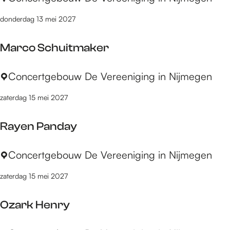
)
h
n
donderdag 13 mei 2027
e
d
D
s
Marco Schuitmaker
i
B
r
l
M
Concertgebouw De Vereeniging in Nijmegen
e
a
a
S
z
zaterdag 15 mei 2027
r
t
e
c
r
r
Rayen Panday
o
a
s
S
i
E
R
Concertgebouw De Vereeniging in Nijmegen
c
t
n
a
h
s
s
zaterdag 15 mei 2027
y
u
E
e
e
i
x
m
Ozark Henry
n
t
p
b
P
m
e
l