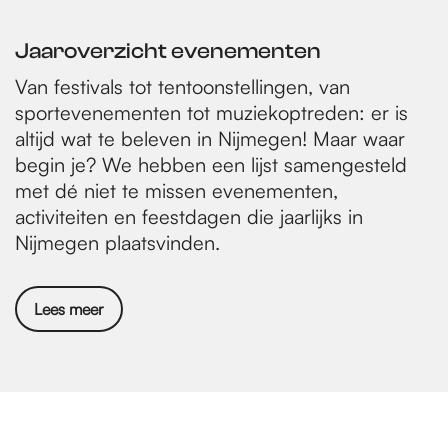
g
a
e
e
n
Jaaroverzicht evenementen
p
d
Van festivals tot tentoonstellingen, van
a
e
sportevenementen tot muziekoptreden: er is
g
p
altijd wat te beleven in Nijmegen! Maar waar
i
a
begin je? We hebben een lijst samengesteld
met dé niet te missen evenementen,
n
g
activiteiten en feestdagen die jaarlijks in
a
i
Nijmegen plaatsvinden.
n
a
Lees meer