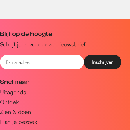
Blijf op de hoogte
Schrijf je in voor onze nieuwsbrief
E
-
m
Snel naar
a
Uitagenda
i
Ontdek
l
a
Zien & doen
d
Plan je bezoek
r