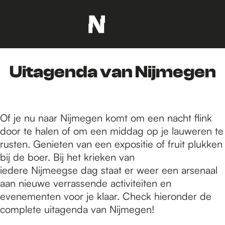
G
a
n
Uitagenda van Nijmegen
a
a
r
d
Of je nu naar Nijmegen komt om een nacht flink
e
door te halen of om een middag op je lauweren te
h
rusten. Genieten van een expositie of fruit plukken
o
bij de boer. Bij het krieken van
m
iedere Nijmeegse dag staat er weer een arsenaal
e
aan nieuwe verrassende activiteiten en
p
evenementen voor je klaar. Check hieronder de
a
complete uitagenda van Nijmegen!
g