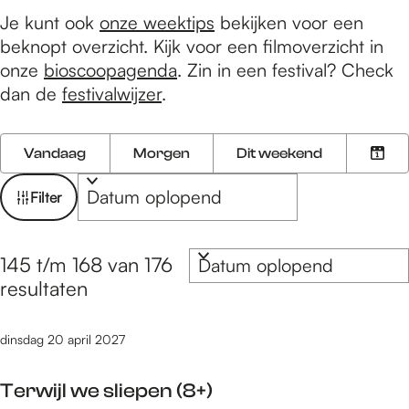
e
Je kunt ook
onze weektips
bekijken voor een
beknopt overzicht. Kijk voor een filmoverzicht in
onze
bioscoopagenda
. Zin in een festival? Check
dan de
festivalwijzer
.
W
W
S
Vandaag
Morgen
Dit weekend
K
a
o
a
i
n
r
t
Filter
e
n
t
z
s
e
e
o
S
d
e
e
145 t/m 168 van 176
o
e
a
r
r
resultaten
r
t
o
k
t
u
p
j
dinsdag 20 april 2027
e
m
:
e
e
Terwijl we sliepen (8+)
r