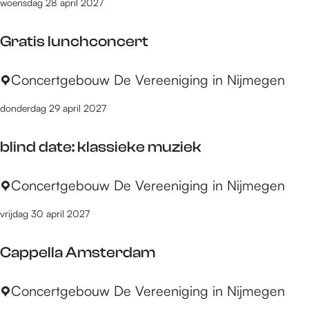
woensdag 28 april 2027
e
e
&
t
u
C
Gratis lunchconcert
s
r
a
d
e
l
G
Concertgebouw De Vereeniging in Nijmegen
o
n
e
r
o
m
f
donderdag 29 april 2027
a
r
o
a
t
O
e
x
blind date: klassieke muziek
i
r
t
s
k
e
b
Concertgebouw De Vereeniging in Nijmegen
l
e
n
l
u
s
o
vrijdag 30 april 2027
i
n
t
o
n
c
P
k
Cappella Amsterdam
d
h
h
s
d
c
i
l
C
Concertgebouw De Vereeniging in Nijmegen
a
o
o
a
a