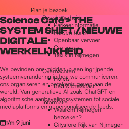
r
Plan je bezoek
Bereikbaarheid
Science Café > THE
Parkeerinformatie
d
SYSTEM SHIFT / NIEUWE
Fietsen huren
DIGITALE
Openbaar vervoer
Cruisereis
e
WERKELIJKHEID
Taxi's in Nijmegen
h
We bevinden ons midden in een ingrijpende
Overnachten
systeemverandering in hoe we communiceren,
Hotels
ons organiseren en betekenis geven aan de
Bed & breakfast
o
wereld. Van generatieve AI zoals ChatGPT en
algoritmische aanbevelingssystemen tot sociale
Informatie
mediaplatforms en gepersonaliseerde feeds.
m
Waarom Nijmegen
bezoeken?
t/m 9 juni
Citystore Rijk van Nijmegen