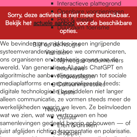
e
Interactieve plattegrond
Openbare voorzieningen
Sorry, deze activiteit is niet meer beschikbaar.
Pers & media
p
Bekijk het
actuele aanbod
voor de beschikbare
Duurzaam toerisme
opties.
a
We bevinden ons midden in een ingrijpende
Blijf op de hoogte
systeemverandering in hoe we communiceren,
Verhalen
ons organiseren en betekenis geven aan de
Nijmeegse ondernemers
g
wereld. Van generatieve AI zoals ChatGPT en
Interviews
algoritmische aanbevelingssystemen tot sociale
Fotoverslagen
mediaplatforms en gepersonaliseerde feeds:
Cultuurimpressies
e
digitale technologieën bemiddelen niet langer
Expats
alleen communicatie, ze vormen steeds meer de
werkelijkheden waarin we leven. Ze beïnvloeden
Nieuws
wat we zien, wat we vertrouwen en hoe
Cultuur
samenlevingen gedeeld begrip opbouwen — of
Eten & drinken
juist afglijden richting fragmentatie en polarisatie.
Shoppen