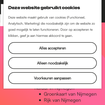
Nijmegen-Zuid
Nijmegen-Nieuw-West
Deze website gebruikt cookies
Z
K
Nijmegen-Oud-West
o
a
M
Deze website maakt gebruik van cookies (Functioneel,
Dukenburg
e
a
Analytisch, Marketing) die noodzakelijk zijn om de website zo
e
Lindenholt
G
k
r
goed mogelijk te laten functioneren. Door op accepteren te
n
e
t
klikken, geef je aan hiermee akkoord te gaan.
Historie
u
n
De oudste stad van
a
Alles accepteren
Nederland
Historische tijdlijn
n
Romeinse Limes
Alleen noodzakelijk
Vrede van Nijmegen
Penning
a
Voorkeuren aanpassen
Natuur in Nijmegen
Groenkaart van Nijmegen
a
Rijk van Nijmegen