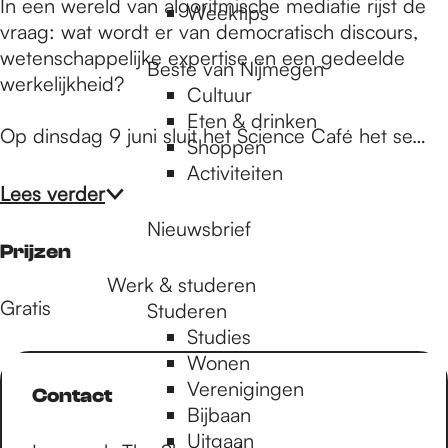
In een wereld van algoritmische mediatie rijst de
Weektips
vraag: wat wordt er van democratisch discours,
wetenschappelijke expertise en een gedeelde
Beste van Nijmegen
werkelijkheid?
Cultuur
Eten & drinken
Op dinsdag 9 juni sluit het Science Café het se…
Shoppen
Activiteiten
Lees verder
Nieuwsbrief
Prijzen
Werk & studeren
Gratis
Studeren
Studies
Wonen
Verenigingen
Contact
Bijbaan
Uitgaan